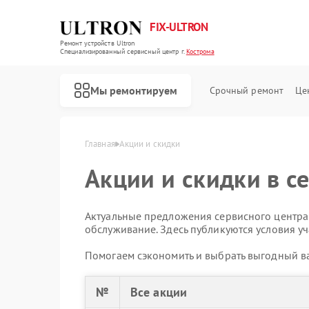
FIX-ULTRON
Ремонт устройств Ultron
Специализированный cервисный центр г.
Кострома
Мы ремонтируем
Срочный ремонт
Це
Ремонт электросамокатов Ultron
Главная
Акции и скидки
Акции и скидки в с
Актуальные предложения сервисного центра:
обслуживание. Здесь публикуются условия уч
Помогаем сэкономить и выбрать выгодный ва
№
Все акции